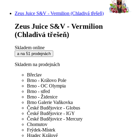
Zeus Juice S&V - Vermilion (Chladivá třešeň)
Zeus Juice S&V - Vermilion
(Chladivá třešeň)
Skladem online
a na 51 prodejnách
Skladem na prodejnách
Břeclav
Brno - Královo Pole
Brno - OC Olympia
Brno - střed
Brno - Židenice
Brno Galerie Vaňkovka
České Budějovice - Globus
České Budějovice - IGY
České Budějovice - Mercury
Chomutov
Frýdek-Místek
Hradec Králové