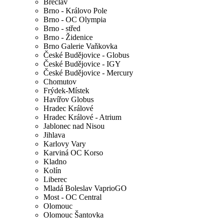
Břeclav
Brno - Královo Pole
Brno - OC Olympia
Brno - střed
Brno - Židenice
Brno Galerie Vaňkovka
České Budějovice - Globus
České Budějovice - IGY
České Budějovice - Mercury
Chomutov
Frýdek-Místek
Havířov Globus
Hradec Králové
Hradec Králové - Atrium
Jablonec nad Nisou
Jihlava
Karlovy Vary
Karviná OC Korso
Kladno
Kolín
Liberec
Mladá Boleslav VaprioGO
Most - OC Central
Olomouc
Olomouc Šantovka