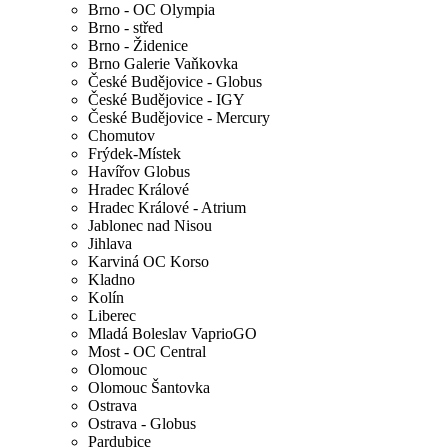
Brno - OC Olympia
Brno - střed
Brno - Židenice
Brno Galerie Vaňkovka
České Budějovice - Globus
České Budějovice - IGY
České Budějovice - Mercury
Chomutov
Frýdek-Místek
Havířov Globus
Hradec Králové
Hradec Králové - Atrium
Jablonec nad Nisou
Jihlava
Karviná OC Korso
Kladno
Kolín
Liberec
Mladá Boleslav VaprioGO
Most - OC Central
Olomouc
Olomouc Šantovka
Ostrava
Ostrava - Globus
Pardubice