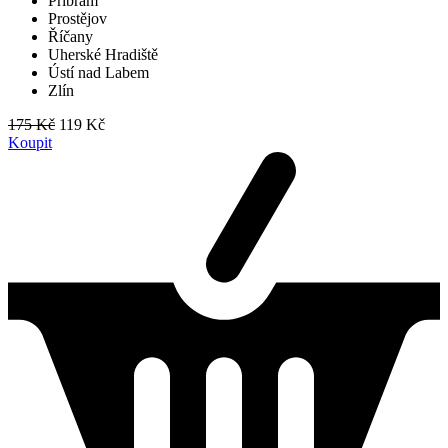
Příbram
Prostějov
Říčany
Uherské Hradiště
Ústí nad Labem
Zlín
175 Kč
119 Kč
Koupit