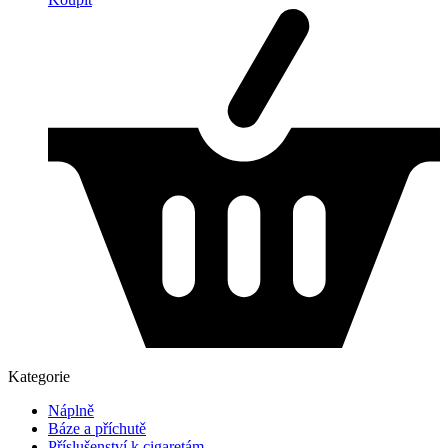
Kategorie
Náplně
Báze a příchutě
Příslušenství k cigaretám