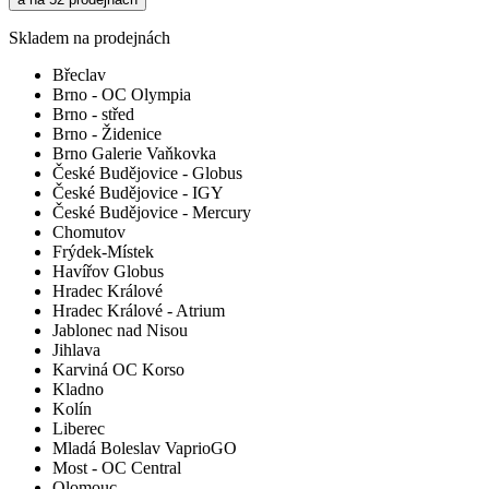
Skladem na prodejnách
Břeclav
Brno - OC Olympia
Brno - střed
Brno - Židenice
Brno Galerie Vaňkovka
České Budějovice - Globus
České Budějovice - IGY
České Budějovice - Mercury
Chomutov
Frýdek-Místek
Havířov Globus
Hradec Králové
Hradec Králové - Atrium
Jablonec nad Nisou
Jihlava
Karviná OC Korso
Kladno
Kolín
Liberec
Mladá Boleslav VaprioGO
Most - OC Central
Olomouc