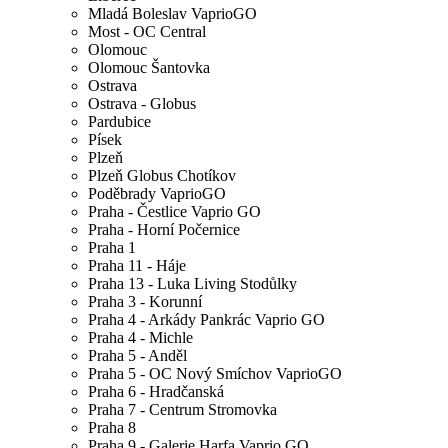
Mladá Boleslav VaprioGO
Most - OC Central
Olomouc
Olomouc Šantovka
Ostrava
Ostrava - Globus
Pardubice
Písek
Plzeň
Plzeň Globus Chotíkov
Poděbrady VaprioGO
Praha - Čestlice Vaprio GO
Praha - Horní Počernice
Praha 1
Praha 11 - Háje
Praha 13 - Luka Living Stodůlky
Praha 3 - Korunní
Praha 4 - Arkády Pankrác Vaprio GO
Praha 4 - Michle
Praha 5 - Anděl
Praha 5 - OC Nový Smíchov VaprioGO
Praha 6 - Hradčanská
Praha 7 - Centrum Stromovka
Praha 8
Praha 9 - Galerie Harfa Vaprio GO