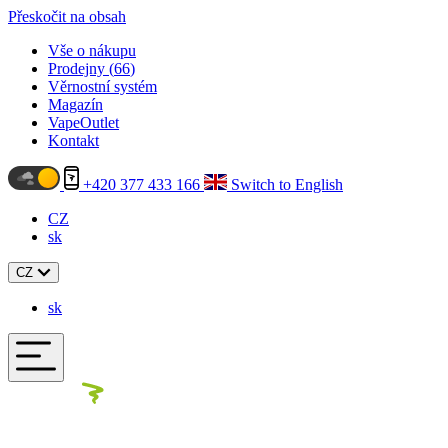
Přeskočit na obsah
Vše o nákupu
Prodejny (
66
)
Věrnostní systém
Magazín
VapeOutlet
Kontakt
+420 377 433 166
Switch to English
CZ
sk
CZ
sk