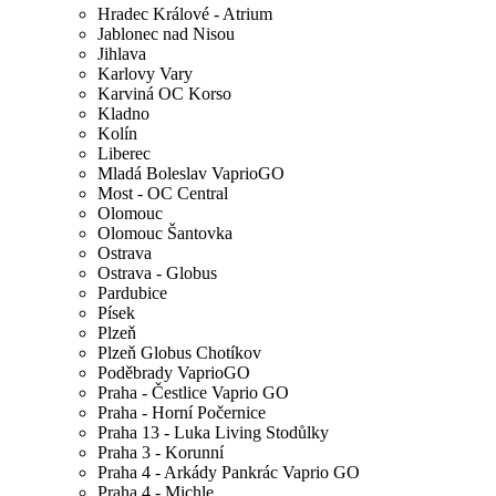
Hradec Králové - Atrium
Jablonec nad Nisou
Jihlava
Karlovy Vary
Karviná OC Korso
Kladno
Kolín
Liberec
Mladá Boleslav VaprioGO
Most - OC Central
Olomouc
Olomouc Šantovka
Ostrava
Ostrava - Globus
Pardubice
Písek
Plzeň
Plzeň Globus Chotíkov
Poděbrady VaprioGO
Praha - Čestlice Vaprio GO
Praha - Horní Počernice
Praha 13 - Luka Living Stodůlky
Praha 3 - Korunní
Praha 4 - Arkády Pankrác Vaprio GO
Praha 4 - Michle