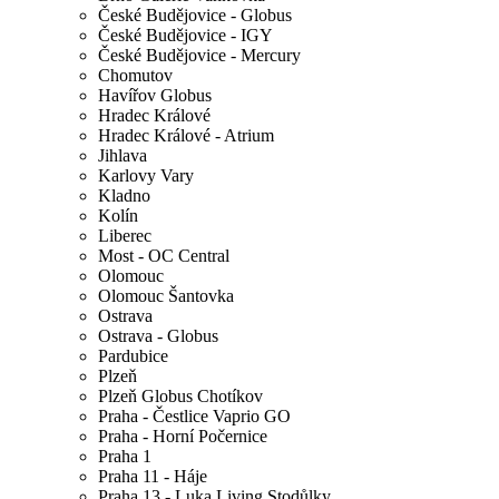
České Budějovice - Globus
České Budějovice - IGY
České Budějovice - Mercury
Chomutov
Havířov Globus
Hradec Králové
Hradec Králové - Atrium
Jihlava
Karlovy Vary
Kladno
Kolín
Liberec
Most - OC Central
Olomouc
Olomouc Šantovka
Ostrava
Ostrava - Globus
Pardubice
Plzeň
Plzeň Globus Chotíkov
Praha - Čestlice Vaprio GO
Praha - Horní Počernice
Praha 1
Praha 11 - Háje
Praha 13 - Luka Living Stodůlky