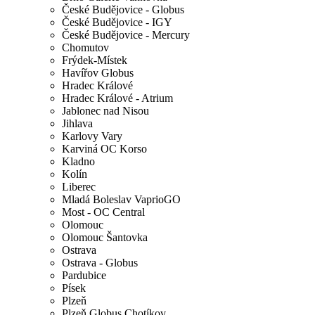
České Budějovice - Globus
České Budějovice - IGY
České Budějovice - Mercury
Chomutov
Frýdek-Místek
Havířov Globus
Hradec Králové
Hradec Králové - Atrium
Jablonec nad Nisou
Jihlava
Karlovy Vary
Karviná OC Korso
Kladno
Kolín
Liberec
Mladá Boleslav VaprioGO
Most - OC Central
Olomouc
Olomouc Šantovka
Ostrava
Ostrava - Globus
Pardubice
Písek
Plzeň
Plzeň Globus Chotíkov