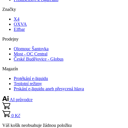
Značky
X4
OXVA
Elfbar
Prodejny
Olomouc Šantovka
Most - OC Central
České Budějovice - Globus
Magazín
Protékání e-liquidu
Teplotní režimy
Prskání e-liquidu aneb přesycená hlava
AI průvodce
0 Kč
Váš košík neobsahuje žádnou položku