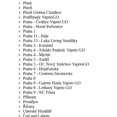
Písek
Plzeň
Plzeň Globus Chotíkov
Poděbrady VaprioGO
Praha - Čestlice Vaprio GO
Praha - Horní Počernice
Praha 1
Praha 11 - Háje
Praha 13 - Luka Living Stodůlky
Praha 3 - Korunní
Praha 4 - Arkády Pankrác Vaprio GO
Praha 4 - Michle
Praha 5 - Anděl
Praha 5 - OC Nový Smíchov VaprioGO
Praha 6 - Hradčanská
Praha 7 - Centrum Stromovka
Praha 8
Praha 9 - Galerie Harfa Vaprio GO
Praha 9 - Letňany Vaprio GO
Praha 9 - NC Fénix
Příbram
Prostějov
Říčany
Uherské Hradiště
Ústí nad Labem