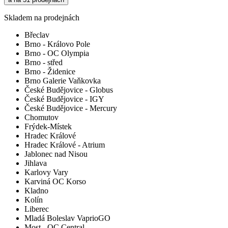
Skladem na prodejnách
Břeclav
Brno - Královo Pole
Brno - OC Olympia
Brno - střed
Brno - Židenice
Brno Galerie Vaňkovka
České Budějovice - Globus
České Budějovice - IGY
České Budějovice - Mercury
Chomutov
Frýdek-Místek
Hradec Králové
Hradec Králové - Atrium
Jablonec nad Nisou
Jihlava
Karlovy Vary
Karviná OC Korso
Kladno
Kolín
Liberec
Mladá Boleslav VaprioGO
Most - OC Central