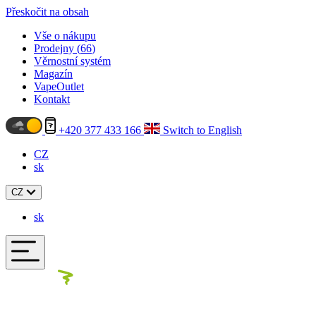
Přeskočit na obsah
Vše o nákupu
Prodejny (
66
)
Věrnostní systém
Magazín
VapeOutlet
Kontakt
+420 377 433 166
Switch to English
CZ
sk
CZ
sk