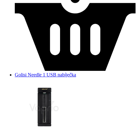
Golisi Needle 1 USB nabíječka