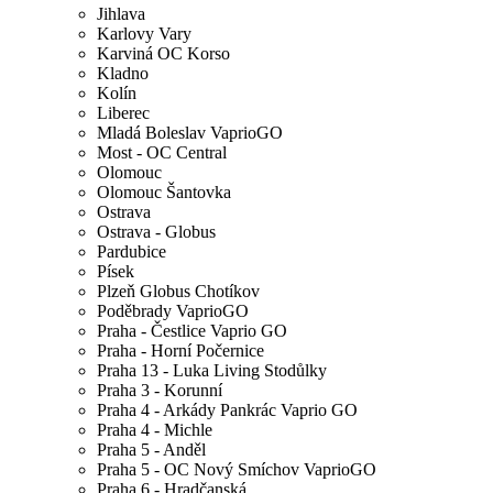
Jihlava
Karlovy Vary
Karviná OC Korso
Kladno
Kolín
Liberec
Mladá Boleslav VaprioGO
Most - OC Central
Olomouc
Olomouc Šantovka
Ostrava
Ostrava - Globus
Pardubice
Písek
Plzeň Globus Chotíkov
Poděbrady VaprioGO
Praha - Čestlice Vaprio GO
Praha - Horní Počernice
Praha 13 - Luka Living Stodůlky
Praha 3 - Korunní
Praha 4 - Arkády Pankrác Vaprio GO
Praha 4 - Michle
Praha 5 - Anděl
Praha 5 - OC Nový Smíchov VaprioGO
Praha 6 - Hradčanská