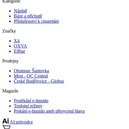
Kategorie
Náplně
Báze a příchutě
Příslušenství k cigaretám
Značky
X4
OXVA
Elfbar
Prodejny
Olomouc Šantovka
Most - OC Central
České Budějovice - Globus
Magazín
Protékání e-liquidu
Teplotní režimy
Prskání e-liquidu aneb přesycená hlava
AI průvodce