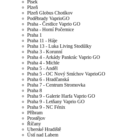
Písek
Plzeň
Plzeň Globus Chotíkov
Poděbrady VaprioGO
Praha - Čestlice Vaprio GO
Praha - Horní Počernice
Praha 1
Praha 11 - Háje
Praha 13 - Luka Living Stodůlky
Praha 3 - Korunní
Praha 4 - Arkády Pankrác Vaprio GO
Praha 4 - Michle
Praha 5 - Anděl
Praha 5 - OC Nový Smíchov VaprioGO
Praha 6 - Hradčanská
Praha 7 - Centrum Stromovka
Praha 8
Praha 9 - Galerie Harfa Vaprio GO
Praha 9 - Letňany Vaprio GO
Praha 9 - NC Fénix
Příbram
Prostějov
Říčany
Uherské Hradiště
Ústí nad Labem