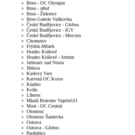
Brno - OC Olympia
Brno - střed
Brno - Židenice
Brno Galerie Vaňkovka
České Budějovice - Globus
České Budějovice - IGY
České Budějovice - Mercury
Chomutov
Frýdek-Místek
Hradec Králové
Hradec Králové - Atrium
Jablonec nad Nisou
Jihlava
Karlovy Vary
Karviná OC Korso
Kladno
Kolín
Liberec
Mladá Boleslav VaprioGO
Most - OC Central
Olomouc
Olomouc Šantovka
Ostrava
Ostrava - Globus
Pardubice