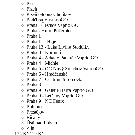
Písek
Plzeň
Plzeň Globus Chotíkov
Poděbrady VaprioGO
Praha - Čestlice Vaprio GO
Praha - Horní Počernice
Praha 1
Praha 11 - Háje
Praha 13 - Luka Living Stodůlky
Praha 3 - Korunní
Praha 4 - Arkády Pankrác Vaprio GO
Praha 4 - Michle
Praha 5 - OC Nový Smíchov VaprioGO
Praha 6 - Hradčanská
Praha 7 - Centrum Stromovka
Praha 8
Praha 9 - Galerie Harfa Vaprio GO
Praha 9 - Letňany Vaprio GO
Praha 9 - NC Fénix
Příbram
Prostějov
Říčany
Ústí nad Labem
Zlín
175 Kč
119 Kč