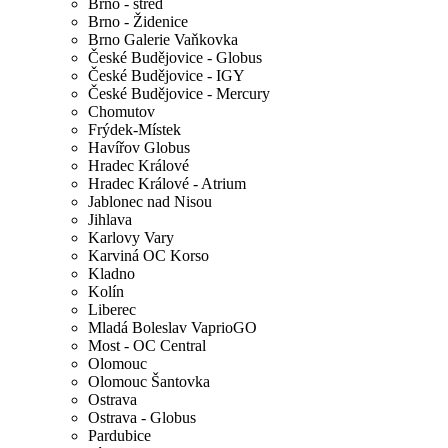
Brno - střed
Brno - Židenice
Brno Galerie Vaňkovka
České Budějovice - Globus
České Budějovice - IGY
České Budějovice - Mercury
Chomutov
Frýdek-Místek
Havířov Globus
Hradec Králové
Hradec Králové - Atrium
Jablonec nad Nisou
Jihlava
Karlovy Vary
Karviná OC Korso
Kladno
Kolín
Liberec
Mladá Boleslav VaprioGO
Most - OC Central
Olomouc
Olomouc Šantovka
Ostrava
Ostrava - Globus
Pardubice