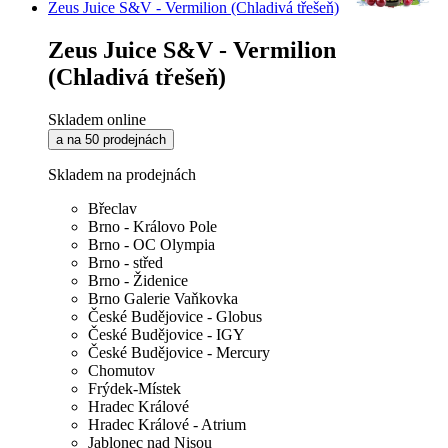
Zeus Juice S&V - Vermilion (Chladivá třešeň)
Zeus Juice S&V - Vermilion
(Chladivá třešeň)
Skladem online
a na 50 prodejnách
Skladem na prodejnách
Břeclav
Brno - Královo Pole
Brno - OC Olympia
Brno - střed
Brno - Židenice
Brno Galerie Vaňkovka
České Budějovice - Globus
České Budějovice - IGY
České Budějovice - Mercury
Chomutov
Frýdek-Místek
Hradec Králové
Hradec Králové - Atrium
Jablonec nad Nisou