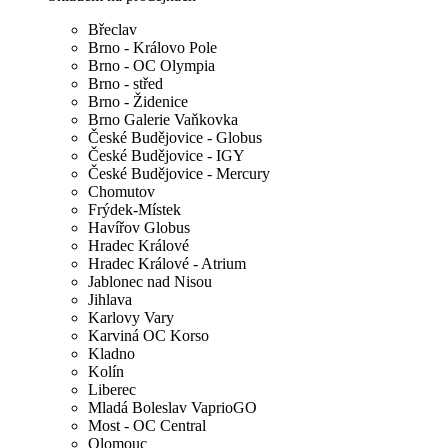
Břeclav
Brno - Královo Pole
Brno - OC Olympia
Brno - střed
Brno - Židenice
Brno Galerie Vaňkovka
České Budějovice - Globus
České Budějovice - IGY
České Budějovice - Mercury
Chomutov
Frýdek-Místek
Havířov Globus
Hradec Králové
Hradec Králové - Atrium
Jablonec nad Nisou
Jihlava
Karlovy Vary
Karviná OC Korso
Kladno
Kolín
Liberec
Mladá Boleslav VaprioGO
Most - OC Central
Olomouc