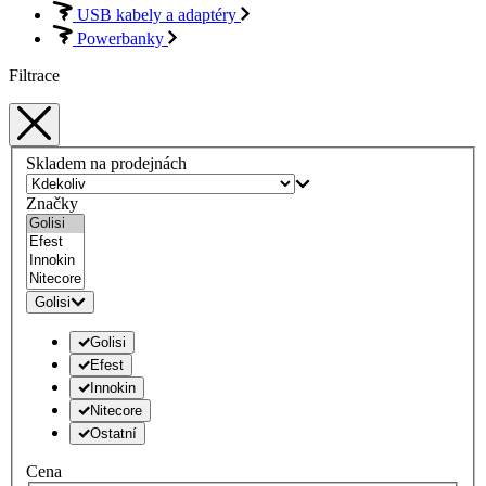
USB kabely a adaptéry
Powerbanky
Filtrace
Skladem na prodejnách
Značky
Golisi
Golisi
Efest
Innokin
Nitecore
Ostatní
Cena